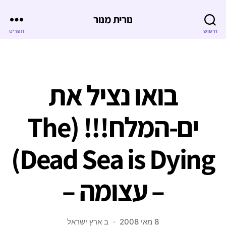
נורית מנור
חיפוש
תפריט
בואו נציל את
ים-המלח!!! (The
Dead Sea is Dying)
– עצומה –
8 מאי 2008
ב
ארץ ישראל