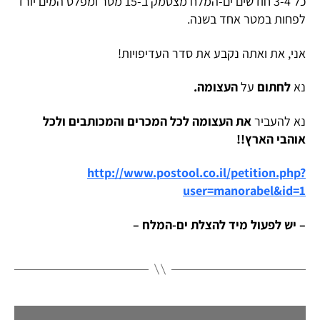
כל 3-4 חודשים ים-המלח מצטמק ב-15 מטר ומפלס המים יורד
לפחות במטר אחד בשנה.
אני, את ואתה נקבע את סדר העדיפויות!
נא
לחתום
על
העצומה.
נא להעביר
את העצומה לכל המכרים והמכותבים ולכל
אוהבי הארץ!!
http://www.postool.co.il/petition.php?
user=manorabel&id=1
– יש לפעול מיד להצלת ים-המלח –