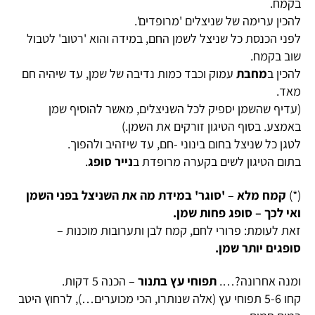
בקמח.
להכין ערימה של שניצלים 'מרופדים'.
לפני הכנסת כל שניצל לשמן החם, במידה והוא 'רטוב' לטבול
שוב בקמח.
להכין ב
מחבת
עמוק וכבד כמות נדיבה של שמן, עד שיהיה חם
מאד.
(עדיף שהשמן יספיק לכל השניצלים, מאשר להוסיף שמן
באמצע. בסוף הטיגון זורקים את השמן.)
לטגן כל שניצל בחום בינוני -חם, עד שיזהיב ולהפוך.
בתום הטיגון לשים בקערה מרופדת ב
נייר סופג
.
(*)
קמח מלא
–
'סוגר' במידת מה את השניצל בפני השמן
ואי לכך – סופג פחות שמן.
זאת לעומת: פרורי לחם, קמח לבן ותערובות מוכנות –
סופגים יותר שמן.
ומנה אחרונה?….
תפוחי עץ בתנור
– הכנה 5 דקות.
קחו 5-6 תפוחי עץ (אלה שנותרו, הכי מכוערים…), לרחוץ היטב