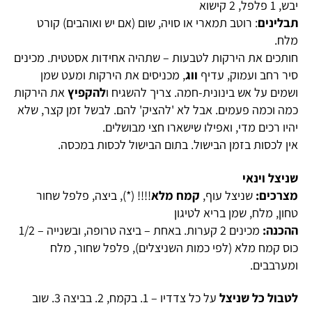
יבש, 1 פלפל, 2 קישוא
תבלינים
: רוטב תמארי או סויה, שום (אם יש ואוהבים) קורט
מלח.
חותכים את הירקות לטבעות – שתהיה אחידות אסטטית. מכינים
סיר רחב ועמוק, עדיף
ווג
, מכניסים את הירקות ומעט שמן
ושמים על אש בינונית-חמה. צריך להשגיח ו
להקפיץ
את הירקות
כמה וכמה פעמים. אבל לא 'להציק' להם. לבשל זמן קצר, שלא
יהיו רכים מדי, ואפילו שישארו חצי מבושלים.
אין לכסות בזמן הבישול. בתום הבישול לכסות במכסה.
שניצל וינאי
מצרכים:
שניצל עוף,
קמח מלא
!!!! (*), ביצה, פלפל שחור
טחון, מלח, שמן בריא לטיגון
ההכנה:
מכינים 2 קערות. באחת – ביצה טרופה, ובשנייה – 1/2
כוס קמח מלא (לפי כמות השניצלים), פלפל שחור, מלח
ומערבבים.
לטבול כל שניצל
על כל צדדיו – 1. בקמח, 2. בביצה 3. שוב