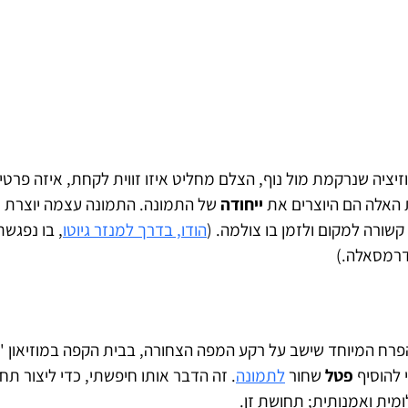
יציה שנרקמת מול נוף, הצלם מחליט איזו זווית לקחת, איזה פרט
האלה הם היוצרים את
ייחודה
של התמונה. התמונה עצמה יוצרת 
שורה למקום ולזמן בו צולמה. (
הודו, בדרך למנזר גיוטו
, בו נפגש
דרמסאלה.)
הפרח המיוחד שישב על רקע המפה הצחורה, בבית הקפה במוזיאון '
 להוסיף
פטל
שחור
לתמונה
. זה הדבר אותו חיפשתי, כדי ליצור תחו
מית ואמנותית; תחושת זן.