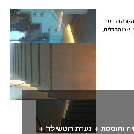
הצורה והחומר
, שבו
החללים,
ה ותוססת + 'נערת רוטשילד' +