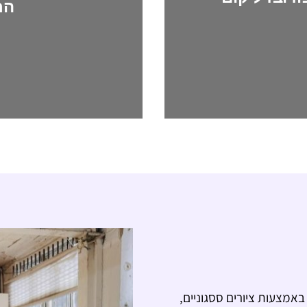
הח
אמצעות ציורים ססגוניים,