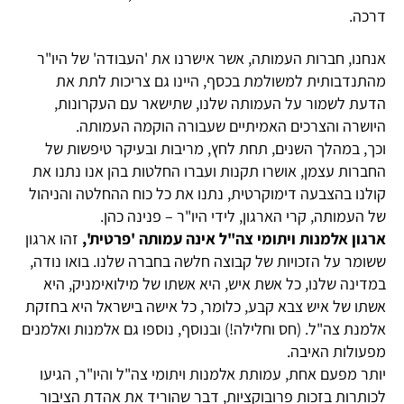
דרכה.
אנחנו, חברות העמותה, אשר אישרנו את 'העבודה' של היו"ר
מהתנדבותית למשולמת בכסף, היינו גם צריכות לתת את
הדעת לשמור על העמותה שלנו, שתישאר עם העקרונות,
היושרה והצרכים האמיתיים שעבורה הוקמה העמותה.
וכך, במהלך השנים, תחת לחץ, מריבות ובעיקר טיפשות של
החברות עצמן, אושרו תקנות ועברו החלטות בהן אנו נתנו את
קולנו בהצבעה דימוקרטית, נתנו את כל כוח ההחלטה והניהול
של העמותה, קרי הארגון, לידי היו"ר – פנינה כהן.
ארגון אלמנות ויתומי צה"ל אינה עמותה 'פרטית',
זהו ארגון
ששומר על הזכויות של קבוצה חלשה בחברה שלנו. בואו נודה,
במדינה שלנו, כל אשת איש, היא אשתו של מילואימניק, היא
אשתו של איש צבא קבע, כלומר, כל אישה בישראל היא בחזקת
אלמנת צה"ל. (חס וחלילה!) ובנוסף, נוספו גם אלמנות ואלמנים
מפעולות האיבה.
יותר מפעם אחת, עמותת אלמנות ויתומי צה"ל והיו"ר, הגיעו
לכותרות בזכות פרובוקציות, דבר שהוריד את אהדת הציבור