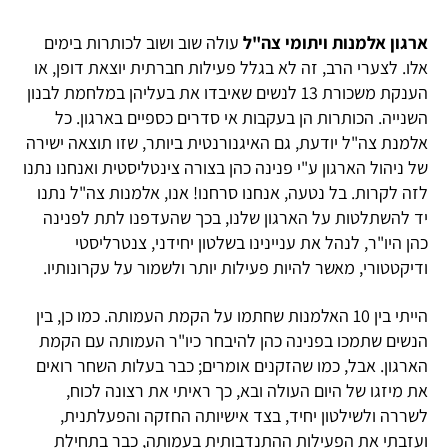
ארגון אלמנות ויתומי צה"ל
עולה שוב ושוב לכותרות בימים
אלו. לצערי הרב, זה לא בגלל פעילות חברתית יוצאת דופן, או
הענקת משכורת 13 לנשים שאיבדו את בעליהן במלחמת לבנון
השנייה. הכותרות הן בעקבות אי סדרים כספיים בארגון. כל
אלמנת צה"ל יודעת, גם האיגנורנטית ביותר, שזו תוצאה ישירה
של ניהול הארגון ע"י פנינה כהן בצורה צינטליסטית ואנחנו נתנו
לזה לקרות. בל נטעה, אנחנו סרחנו! אנו, אלמנות צה"ל נתנו
יד להשתלטות על הארגון שלנו, בכך שהעדפנו לתת לפנינה
כהן היו"ר, לנהל את עניינינו בשלטון יחידני, צנטרליסטי
ודיקטטורי, מאשר להיות פעילות יותר ולשמור על עקרונותיו.
הייתי בין 10 האלמנות שחתמו על הקמת העמותה. כמו כן, בין
הנשים שתמכו בפנינה כהן להיבחר כיו"ר העמותה עם הקמת
הארגון. אבל, כמו שהזקנים אומרים; כבר בעלות השחר רואים
את מיזגו של היום העולה ובא, כך ראיתי את רצונה לכוח,
לשררה ולשילטון יחיד, בצד אישיותה החזקה והפעלתנית,
ועזבתי את הפעילות ההתנדבותית בעמותה, כבר בתחילת