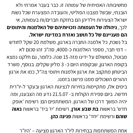
מחשיבותה האמיתית של עמותה זו. כבר בעבר אמרתי ולא
הובנתי, שבשל מצבנו הפוליטי, והעובדה המצערת שכל נשות
ישראל הצעירות וילדיהן הם בחזקת חברים/ות בעמותה, אי
לכך,
ניהולה של העמותה וזכויותיהם של האלמנות והיתומים
הם מעניינם של כל תושב ואזרח במדינת ישראל.
בל נשכח, כל אלמנה החברה בארגון, משלמת 20 שקל לחודש
– דמי חבר, מספר האלמנות כ-4000, סה"כ זהו סכום לא
מבוטל, המשולם על ידינו מזה 15 שנה. כלומר, גם חלקנו נמצא
בקופת הארגון, שבקופתו היום כ- 3 מליון שקלים. בנוסף, משרד
הביטחון מתקצב את ארגון אלמנות ויתומי צה"ל, כמו את ארגון
ההורים השכולים ממנו פרשנו בזמנו.
בימים אלו, מתקיימות בחירות לנציגות הארגון ובעקר ל-יו"רית
חדשה. ביום ספירת הקולות ב- 21.5.07 נדע מה הצבענו, ומה
יהיה המשך דרכו של הארגון. המשתתפים הם: רשימת 'אופק
חדש' בראשות
בת שבע אורן
, רשימת 'יד ביד' בראשות
נאוה
שוהם
ורשימת 'יחד' בראשות
פנינה כהן
.
אחת המשתתפות בבחירות ליו"ר הארגון מציעה – 'היו"ר