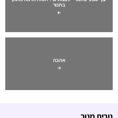
בתנור
←
אהבה
→
נורית מנור