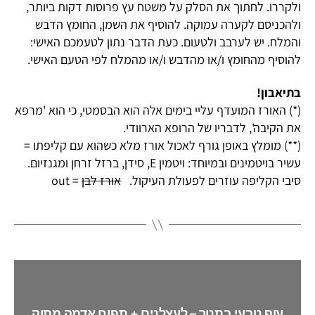
ולקררו. לחתוך את הסלק על משטח עץ פרוסות דקות ביותר,
ולהכניסם לקערה עמוקה. להוסיף את השמן, החומץ הדבש
והמלח. יש לערבב ולטעום. כעת הדבר נתון לטעמכם האישי:
להוסיף מהחומץ ו/או מהדבש ו/או מהמלח לפי הטעם האישי.
בתיאבון!
(*) האורז המועדף עליי בימים אלה הוא הבסמטי, כי הוא 'מרפא
את הקיבה', לדבריו של הרופא
הארוודי.
(**) מומלץ באופן גורף לאכול אורז מלא כשהוא עם קליפתו =
עשיר בויטמינים ובמיוחד: ויטמין E, סידן, ברזל זרחן ומגנזיום.
סיבי הקליפה עוזרים לפעולת העיקול.
אורז לבן
= out
עוף טבעי בתנור – לעצלנים + תפוח אדמה מתוק