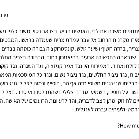
פרנקפור
פים משכה את לבי, האנשים הביטו בצוואר נטוי ומשוך כלפי מע
אירו מקרנות הרחוב אל עבר עמדת צריח שעמדה בראשו. המבטים 
ח, בחזה חשוף ושיער גולש. קונסטרוקציה גבוהה כוסתה בבדים ע
 שנראתה כתפאורה ארעית בתיאטרון רחוב. הבחורה בצריח החלה
 קולח ואחיד. האמירות היו נגד אמריקניזציה, נגד השגרה, נגד קוקה
בית, נגד ניצול החלשים, נגד ניצול נשים, ונגד כל המוסכמות המאר
הבליחו שני נגנים חשופי חזה אף הם, הופיעו ונמוגו לצלילי גונג ר
 והשני על תופים, השמיעו סדרת צלילים שהתבלטו באי סדר. הצלילים 
ם לחיזוק ומתן קצב לדבריה, והד לרעיונות הרועמים של האישה. 
מטי ולעיתים עברה לאנגלית –
How muc