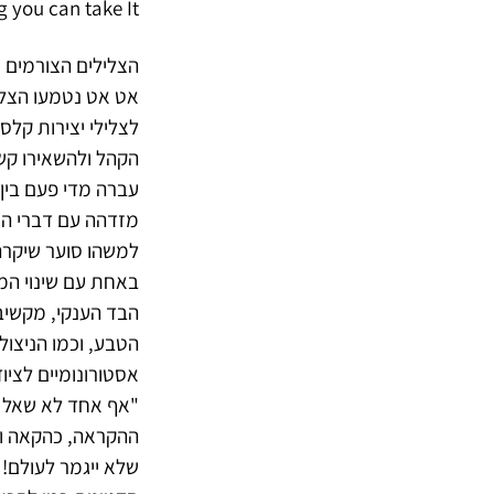
 long you can take It
הצלילים הצורמים ש
אט אט נטמעו הצלי
לצלילי יצירות קלס
הקהל ולהשאירו קשו
עברה מדי פעם בין 
מזדהה עם דברי הנ
למשהו סוער שיקרה,
באחת עם שינוי המ
הבד הענקי, מקשיבי
הטבע, וכמו הניצו
אסטורונומיים לצי
"אף אחד לא שאל או
ההקראה, כהקאה וכ
שלא ייגמר לעולם!