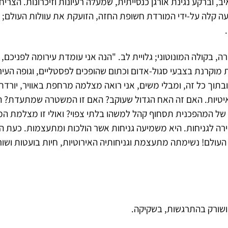
יב, וברקע נגינת אורגן כנסייתית, שמעלה רעיונות וזיכרונות. הצר
ה קלה על-ידי המורדת חשופת החזה, הזועקת את עוולות העולם; 
ה, בקולה המונוטוני; גלויית לב. "הנה אני עומדת עירומה לפניכם,
מוקרנת בצבעי סגול-אדום וכתום שהופכים לפסטליים, וגופה העיר
תוך כל זה, ומבלי משים, אני רואה מצלמה מרחפת באוויר, יורדת
יטיות. האם זה האח הגדול שעוקב? האם זו המשטרה שמתעדת? 
 של המהפכנית תסחוף קהל למשהו בלתי צפוי? ואולי זו מצלמת המ
ה לגניחות. היא משמיעה גניחות אשר הולכות ומתעצמות. כעת ה
 העולם! נשימתה מתעצמת וגניחותיה האירוטיות, חיות בועטות ושו
ושורק בהתרגשות, בשקיקה.