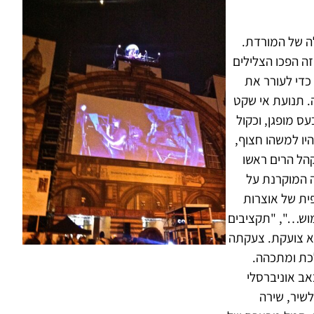
לה של המורדת.
ה הפכו הצלילים
 כדי לעורר את
ה. תנועת אי שקט
ס מופגן, וכקול
יו למשהו חצוף,
קהל הרים ראשו
 המוקרנת על
פית של אוצרות
מוש…", "תקציבים
יא צועקת. צעקתה
לכת ומתכהה.
ב אוניברסלי
שיר, שירה