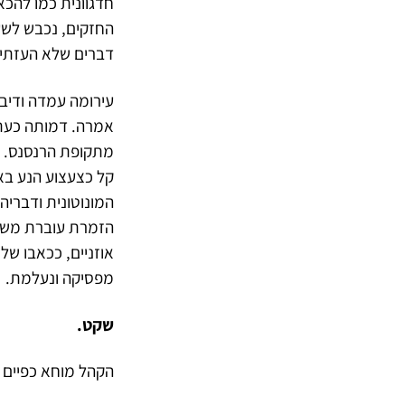
חדגוונית כמו להכא
החזקים, נכבש לשע
דברים שלא העזתי.
עירומה עמדה ודיבר
אמרה. דמותה כעת 
מתקופת הרנסנס. וב
קל כצעצוע הנע בא
המונוטונית ודבריה
הזמרת עוברת משיר
אוזניים, ככאבו של
מפסיקה ונעלמת.
שקט.
הקהל מוחא כפיים 