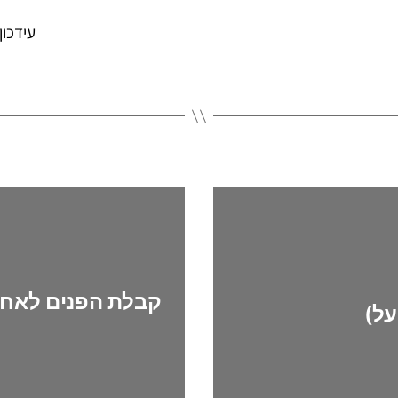
עידכון הסי
על)