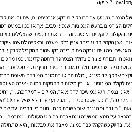
How? צעקה.
ל הנגנים נשמעו אף הם כקולות רקע אנרכיסטיים, שחיזקו את קו
לים הצורמים ברעש המכוניות שנסעו סביב, אך אז כמו במטמורפוז
יות והקולות לווקליים נעימים. זה חיזק את הרגשתי שהצלילים באים
ב. ואכן הקהל הביט ביתר עניין כלפי מעלה, ובצפייה למשהו שיקר
האנשים, פה ושם נזרקה פחית בירה בקו שטוח המקביל לקרקע ובכע
ואמת. חבורת צעירים גדולה הצטרפה ודחפה קדימה. כמו מחכים ה
 ושהם יהיו שותפים וחלק ממנו. ריח בירה חריף תקף מכל עבר. ה
קצב שהפך לדומיננטי; כולם הביטו בתמונת המורדת חשופת החזה
ם לקולה המונוטוני. אין בין מילותיה הפסקות כמו השאיבה האינסו
ל שאינו נגמר. היא ממשיכה להקיא את המילים – "מלחמה…", "חי
וד מלחמה", "רכש אסטרטגי…", "אבל אף אחד לא שאל אותי!!!"ה
תי," חוזרת ומתנגנת שוב כשורת פזמון חוזר בין דבריה, עד שהו
הכאה על חטא ממשיכה ומתארכת בפירוט העוולות, ומסכמת – כא
 ואז, בדיוק כשהקהל כבר כמעט מאבד את סבלנותו, היא מתחילה ל