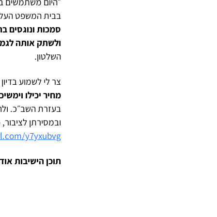
״היום משתמשים במ
בבית המשפט העליון
סמכות ונוגסים בה
ולשתק אותה לגמר
השלטון.
צר לי לשמוע בדיון
מחיר יכילו וימשי
בעזרת השב״כ. ולה
ובמסירתן לציבור,
url.com/y7yxubvg
תוכן הישיבות אודות