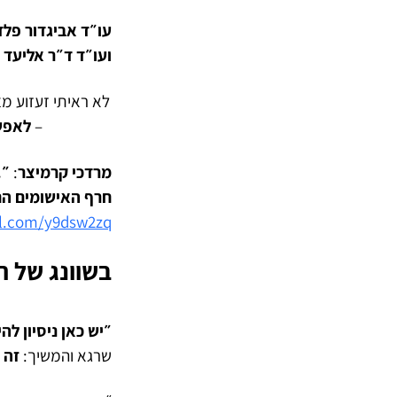
עו״ד אביגדור פל
ועו״ד ד״ר אליעד
–
לאפש
מרדכי קרמיצר
:
״…
חרף האישומים הח
url.com/y9dsw2zq
בשוונג של ה
״יש כאן ניסיון 
שרגא והמשיך:
זה 