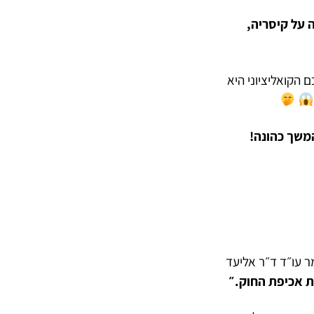
 על קיסריה,
הסכם הקואליציוני היא
משך כהונה!
 עו״ד ד״ר אליעד
 אכיפת החוק.״