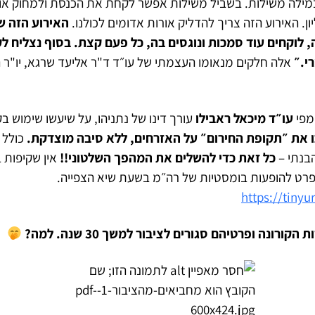
ילה משילות. בשביל משילות אפשר לקחת את הכנסת ולמחוק או
. האירוע הזה צריך להדליק אורות אדומים לכולנו.
האירוע הזה ש
, לוקחים עוד סמכות ונוגסים בה, כל פעם קצת. בסוף נצליח 
י.״
אלה חלקים מנאומו העצמתי של עו״ד ד"ר אליעד שרגא, יו"ר 
 מפי
עו״ד מיכאל ראבילו
עורך דינו של נתניהו, על שיעשו שימוש בק
כו את ״תקופת החירום״ על האזרחים, ללא סיבה מוצדקת.
כולל 
בנתי –
כל זאת כדי להשלים את המהפך השלטוני!!
אין שקיפות
 פרט להופעות בומסטיות של רה״מ בשעת שיא הצפייה.
https://tiny
 הקורונה ופרטיהם סגורים לציבור למשך 30 שנה.
למה?