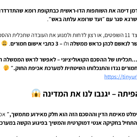
דמן דימה את השותפות הדו-ראשית כבתקופת רומא שהתדרדרה
 שרגא סגר עם ״ועד שרומא עלתה באש״
.
לא ראיתי זעזוע מצד 11 השופטים, או רצון לדחות ולמנוע את העובדה שתכלית ה
ר לנאשם לכהן כראש ממשלה
ולו
– 3 כתבי אישום חמורים
.
תכליתו של ההסכם הקואוליציוני – לאפשר לראש הממשלה ה
מורים נגדו והתנכלותו השיטתית למערכת אכיפת החוק.״
https://tiny
פיתה – יגנבו לנו את המדינה
להימלט מאימת הדין וההסכם הזה הוא חלק מאירוע מתמשך,״
אמר
התחיל בחקיקה אנטי דמוקרטית והמשיך בפיגוע הקשה במערכת