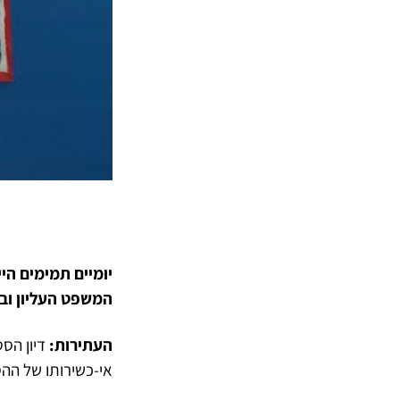
יומיים תמימים הי
המשפט העליון ובפני 
העתירות:
דיון הס
אי-כשירותו של ההס